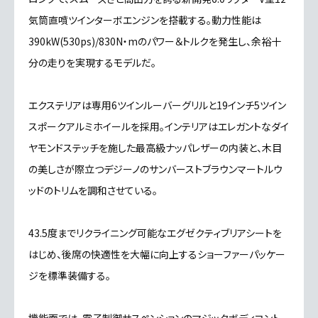
気筒直噴ツインターボエンジンを搭載する。動力性能は
390kW(530ps)/830N・mのパワー＆トルクを発生し、余裕十
分の走りを実現するモデルだ。
エクステリアは専用6ツインルーバーグリルと19インチ5ツイン
スポークアルミホイールを採用。インテリアはエレガントなダイ
ヤモンドステッチを施した最高級ナッパレザーの内装と、木目
の美しさが際立つデジーノのサンバーストブラウンマートルウ
ッドのトリムを調和させている。
43.5度までリクライニング可能なエグゼクティブリアシートを
はじめ、後席の快適性を大幅に向上するショーファーパッケー
ジを標準装備する。
機能面では、電子制御サスペンションのマジックボディコント