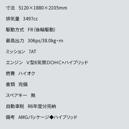
寸法
5120×1880×2105mm
排気量
3497cc
駆動方式
FR（後輪駆動）
最高出力
306ps/38.0kg・ｍ
ミッション
7AT
エンジン
Ｖ型6気筒ＤＯＨＣ+ハイブリッド
燃費
ハイオク
書類
完備
スペアキー
無
自動車税
R6年度分完納
備考
AMGパッケージ◆ハイブリッド