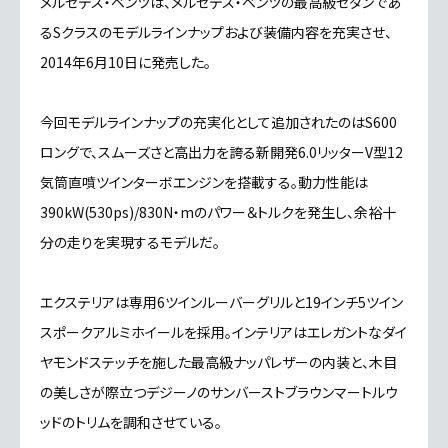
メルセデス・ベンツは、メルセデス・ベンツの最高級セダンであ
るSクラスのモデルラインナップおよび装備内容を充実させ、
2014年6月10日に発売した。
今回モデルラインナップの充実化として追加されたのはS600
ロングで、スムーズさと高出力を誇る新開発6.0リッターV型12
気筒直噴ツインターボエンジンを搭載する。動力性能は
390kW(530ps)/830N・mのパワー＆トルクを発生し、余裕十
分の走りを実現するモデルだ。
エクステリアは専用6ツインルーバーグリルと19インチ5ツイン
スポークアルミホイールを採用。インテリアはエレガントなダイ
ヤモンドステッチを施した最高級ナッパレザーの内装と、木目
の美しさが際立つデジーノのサンバーストブラウンマートルウ
ッドのトリムを調和させている。