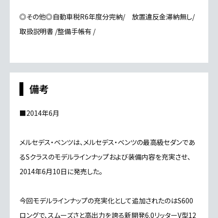
◎その他◎自動車税R6年度分完納/ 放置違反金滞納無し/
取扱説明書 /整備手帳有 /
備考
■2014年6月
メルセデス・ベンツは、メルセデス・ベンツの最高級セダンであ
るSクラスのモデルラインナップおよび装備内容を充実させ、
2014年6月10日に発売した。
今回モデルラインナップの充実化として追加されたのはS600
ロングで、スムーズさと高出力を誇る新開発6.0リッターV型12