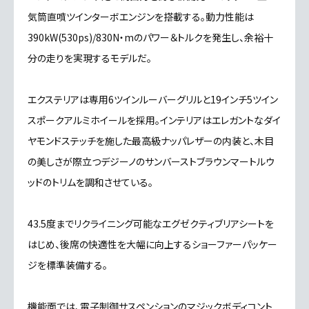
気筒直噴ツインターボエンジンを搭載する。動力性能は
390kW(530ps)/830N・mのパワー＆トルクを発生し、余裕十
分の走りを実現するモデルだ。
エクステリアは専用6ツインルーバーグリルと19インチ5ツイン
スポークアルミホイールを採用。インテリアはエレガントなダイ
ヤモンドステッチを施した最高級ナッパレザーの内装と、木目
の美しさが際立つデジーノのサンバーストブラウンマートルウ
ッドのトリムを調和させている。
43.5度までリクライニング可能なエグゼクティブリアシートを
はじめ、後席の快適性を大幅に向上するショーファーパッケー
ジを標準装備する。
機能面では、電子制御サスペンションのマジックボディコント