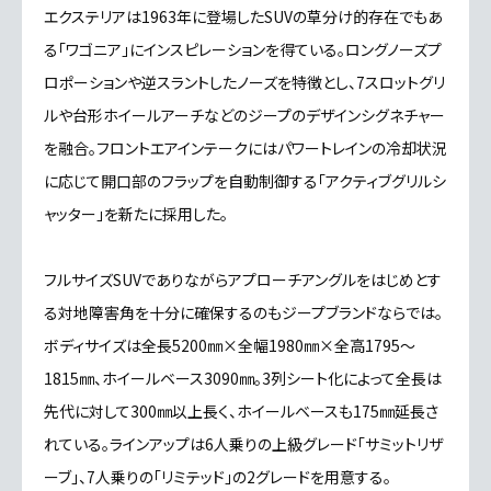
エクステリアは1963年に登場したSUVの草分け的存在でもあ
る「ワゴニア」にインスピレーションを得ている。ロングノーズプ
ロポーションや逆スラントしたノーズを特徴とし、7スロットグリ
ルや台形ホイールアーチなどのジープのデザインシグネチャー
を融合。フロントエアインテークにはパワートレインの冷却状況
に応じて開口部のフラップを自動制御する「アクティブグリルシ
ャッター」を新たに採用した。
フルサイズSUVでありながらアプローチアングルをはじめとす
る対地障害角を十分に確保するのもジープブランドならでは。
ボディサイズは全長5200㎜×全幅1980㎜×全高1795～
1815㎜、ホイールベース3090㎜。3列シート化によって全長は
先代に対して300㎜以上長く、ホイールベースも175㎜延長さ
れている。ラインアップは6人乗りの上級グレード「サミットリザ
ーブ」、7人乗りの「リミテッド」の2グレードを用意する。