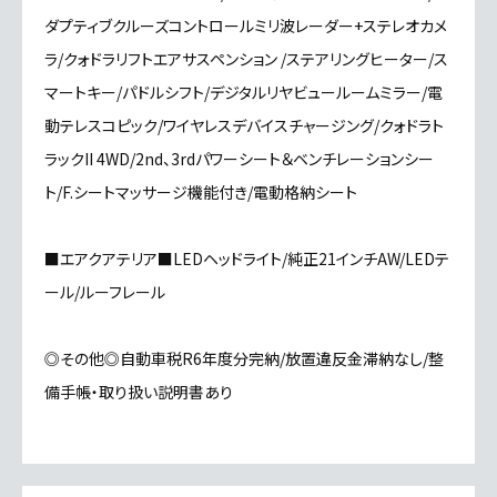
ダプティブクルーズコントロールミリ波レーダー+ステレオカメ
ラ/クォドラリフトエアサスペンション /ステアリングヒーター/ス
マートキー/パドルシフト/デジタルリヤビュールームミラー/電
動テレスコピック/ワイヤレスデバイスチャージング/クォドラト
ラックII 4WD/2nd、3rdパワーシート＆ベンチレーションシー
ト/F.シートマッサージ機能付き/電動格納シート
■エアクアテリア■LEDヘッドライト/純正21インチAW/LEDテ
ール/ルーフレール
◎その他◎自動車税R6年度分完納/放置違反金滞納なし/整
備手帳・取り扱い説明書あり