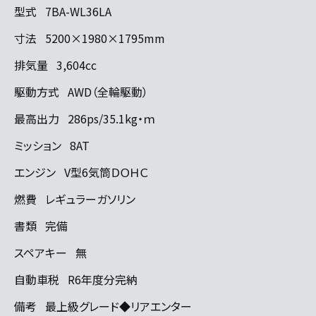
型式
7BA-WL36LA
寸法
5200×1980×1795mm
排気量
3,604cc
駆動方式
AWD（全輪駆動）
最高出力
286ps/35.1kg・ｍ
ミッション
8AT
エンジン
V型6気筒ＤＯＨＣ
燃費
レギュラーガソリン
書類
完備
スペアキー
無
自動車税
R6年度分完納
備考
最上級グレード◆リアエンター