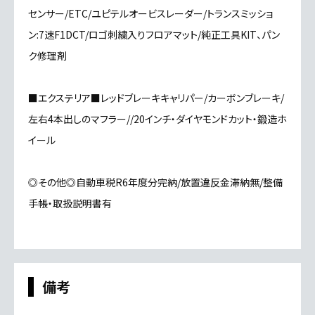
センサー/ETC/ユピテルオービスレーダー/トランスミッショ
ン:7速F1DCT/ロゴ刺繍入りフロアマット/純正工具KIT、パン
ク修理剤
■エクステリア■レッドブレーキキャリパー/カーボンブレーキ/
左右4本出しのマフラー//20インチ・ダイヤモンドカット・鍛造ホ
イール
◎その他◎自動車税R6年度分完納/放置違反金滞納無/整備
手帳・取扱説明書有
備考