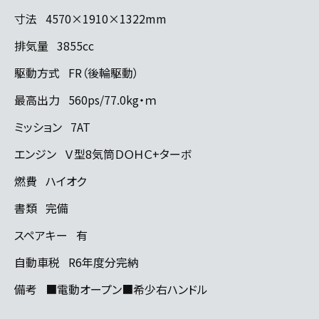
寸法
4570×1910×1322mm
排気量
3855cc
駆動方式
FR（後輪駆動）
最高出力
560ps/77.0kg・ｍ
ミッション
7AT
エンジン
Ｖ型8気筒ＤＯＨＣ+ターボ
燃費
ハイオク
書類
完備
スペアキー
有
自動車税
R6年度分完納
備考
■電動オープン■希少右ハンドル