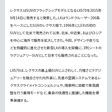
レクサスはSUVのフラッグシップモデルとなるLX570を2015年
9月14日に発売すると発表した。LXはランドクルーザー200系
をベースにしたSUVのレクサス版で、1996年にLEXUS初の
SUVとして北米で発売されて以来、北米、中近東、およびロシア
を中心に海外で販売を拡大してきた。今回、デザインや走りな
どを飛躍的に進化させた新型LXの導入を契機に、3列シートの
ラグジュアリーSUVとして日本でも販売されることになった。
LX570は、レクサスの最上級SUVにふさわしく、力強さとラグジ
ュアリーを融合させた内外装に、先進の空調システムであるレ
クサスクライメイトコンシェルジュや、降車時に自動で車高調
整を行う乗降モードなど、乗員の快適性に配慮した機能を標
準装備する。