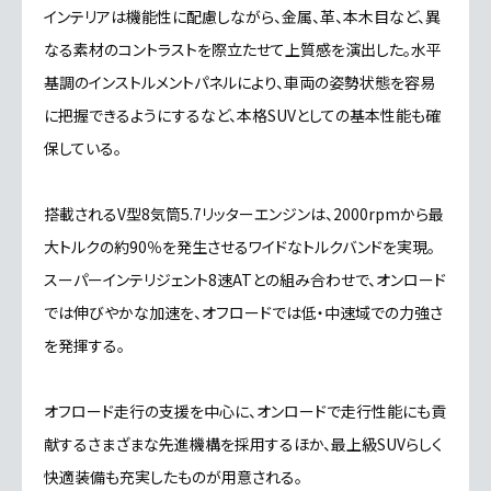
インテリアは機能性に配慮しながら、金属、革、本木目など、異
なる素材のコントラストを際立たせて上質感を演出した。水平
基調のインストルメントパネルにより、車両の姿勢状態を容易
に把握できるようにするなど、本格SUVとしての基本性能も確
保している。
搭載されるV型8気筒5.7リッターエンジンは、2000rpmから最
大トルクの約90％を発生させるワイドなトルクバンドを実現。
スーパーインテリジェント8速ATとの組み合わせで、オンロード
では伸びやかな加速を、オフロードでは低・中速域での力強さ
を発揮する。
オフロード走行の支援を中心に、オンロードで走行性能にも貢
献するさまざまな先進機構を採用するほか、最上級SUVらしく
快適装備も充実したものが用意される。