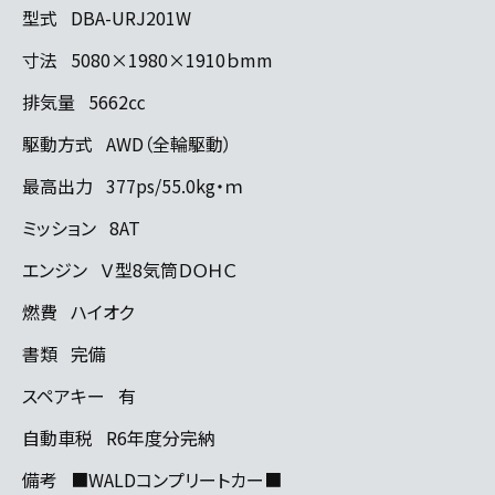
型式
DBA-URJ201W
寸法
5080×1980×1910ｂmm
排気量
5662㏄
駆動方式
AWD（全輪駆動）
最高出力
377ps/55.0kg・ｍ
ミッション
8AT
エンジン
Ｖ型8気筒ＤＯＨＣ
燃費
ハイオク
書類
完備
スペアキー
有
自動車税
R6年度分完納
備考
■WALDコンプリートカー■