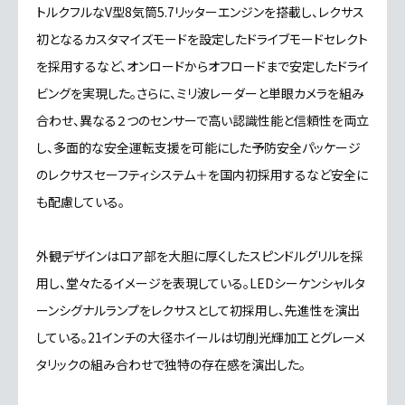
トルクフルなV型8気筒5.7リッターエンジンを搭載し、レクサス
初となるカスタマイズモードを設定したドライブモードセレクト
を採用するなど、オンロードからオフロードまで安定したドライ
ビングを実現した。さらに、ミリ波レーダーと単眼カメラを組み
合わせ、異なる２つのセンサーで高い認識性能と信頼性を両立
し、多面的な安全運転支援を可能にした予防安全パッケージ
のレクサスセーフティシステム＋を国内初採用するなど安全に
も配慮している。
外観デザインはロア部を大胆に厚くしたスピンドルグリルを採
用し、堂々たるイメージを表現している。LEDシーケンシャルタ
ーンシグナルランプをレクサスとして初採用し、先進性を演出
している。21インチの大径ホイールは切削光輝加工とグレーメ
タリックの組み合わせで独特の存在感を演出した。