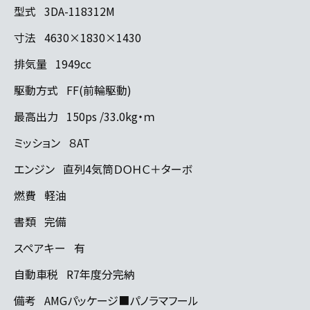
型式
3DA-118312M
寸法
4630×1830×1430
排気量
1949cc
駆動方式
FF(前輪駆動)
最高出力
150ps /33.0kg・ｍ
ミッション
８AT
エンジン
直列4気筒ＤＯＨＣ＋ターボ
燃費
軽油
書類
完備
スペアキー
有
自動車税
R7年度分完納
備考
AMGパッケージ■パノラマフール