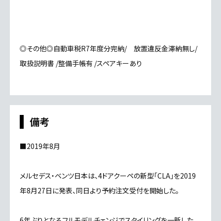
◎その他◎自動車税R7年度分完納/ 放置違反金滞納無し/
取扱説明書 /整備手帳有 /スペアキーあり
備考
■2019年8月
メルセデス・ベンツ日本は、4ドアクーペの新型「CLA」を2019
年8月27日に発表、同日より予約注文受付を開始した。
6年ぶりとなるフルモデルチェンジでスタイリングを一新した