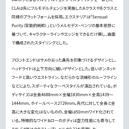
CLAは先にフルモデルチェンジを実施したAクラスやBクラスと
同様のプラットフォームを採用。エクステリアは「Sensual
Purity（官能的純粋）」というメルセデス・ベンツの基本思想に
基づいて、キャラクターラインやエッジをできるだけ廃し、曲面
で構成されたスタイリングとした。
フロントエンドはサメの尖った鼻先を印象づけるデザインとし、
ヘッドライトは上下方向に細いデザインとした。低いボンネット
フードと高いウエストライン、なだらかな流線形のルーフライン
などにより、スポーティなクーペスタイルが演出されている。ボ
ディサイズは全長4688mm×全幅1830mm×全高1439～
1444mm、ホイールベース2729mm。先代に対して全長と全
高に大きな変化はないものの、全幅は50mmワイド化されて
いる。特徴的なワイド＆ローのボディは空力性能にも寄与して
おり、Cd値はクラストップレベルの0.23を実現した。