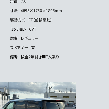
定員
7人
寸法
4695×1730×1895mm
駆動方式
FF（前輪駆動）
ミッション
CVT
燃費
レギュラー
スペアキー
有
備考
検査2年付き■7人乗り