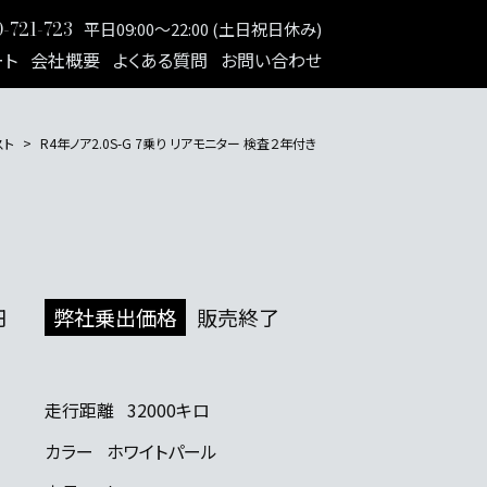
-721-723
平日09:00～22:00 (土日祝日休み)
ート
会社概要
よくある質問
お問い合わせ
スト
R4年ノア2.0S-G 7乗り リアモニター 検査２年付き
円
弊社乗出価格
販売終了
走行距離
32000キロ
カラー
ホワイトパール