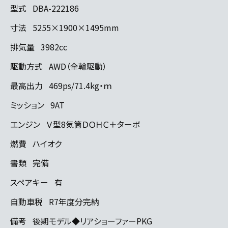
型式
DBA-222186
寸法
5255×1900×1495mm
排気量
3982cc
駆動方式
AWD（全輪駆動）
最高出力
469ps/71.4kg・ｍ
ミッション
9AT
エンジン
Ｖ型8気筒ＤＯＨＣ＋ターボ
燃費
ハイオク
書類
完備
スペアキー
有
自動車税
R7年度分完納
備考
後期モデル◆リアショーファーPKG