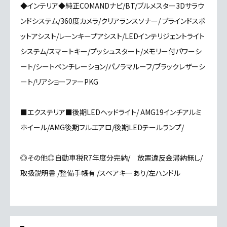
◆インテリア◆純正COMANDナビ/BT/ブルメスター3Dサラウ
ンドシステム/360度カメラ/クリアランスソナー/ ブラインドスポ
ットアシスト/レーンキープアシスト/LEDインテリジェントライト
システム/スマートキー/プッシュスタート/メモリー付パワーシ
ート/シートベンチレーション/パノラマルーフ/ブラックレザーシ
ート/リアショーファーPKG
■エクステリア■後期LEDヘッドライト/ AMG19インチアルミ
ホイール/AMG後期フルエアロ/後期LEDテールランプ/
◎その他◎自動車税R7年度分完納/ 放置違反金滞納無し/
取扱説明書 /整備手帳有 /スペアキーあり/左ハンドル