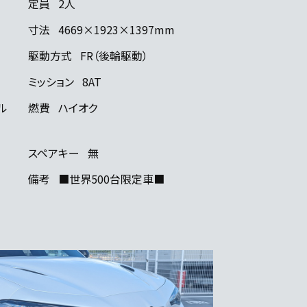
定員
2人
寸法
4669×1923×1397mm
駆動方式
FR（後輪駆動）
ミッション
8AT
ル
燃費
ハイオク
スペアキー
無
備考
■世界500台限定車■