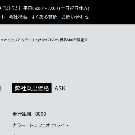
-721-723
平日09:00～22:00 (土日祝日休み)
ート
会社概要
よくある質問
お問い合わせ
メオ ジュリア クアドリフォリオＧＴＡｍ 世界500台限定車
円
弊社乗出価格
ASK
走行距離
8800
カラー
トロフェオ ホワイト