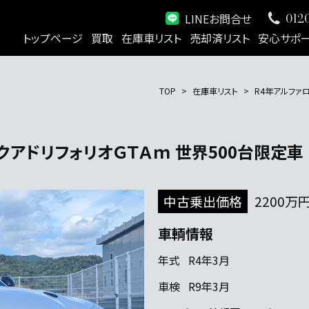
LINEお問合せ
0120
トップページ
買取
在庫車リスト
売却済リスト
安心サポ
TOP
在庫車リスト
R4年アルファロ
 クアドリフォリオＧＴＡｍ 世界500台限定車
中古乗出価格
2200万
車輌情報
年式
R4年3月
車検
R9年3月