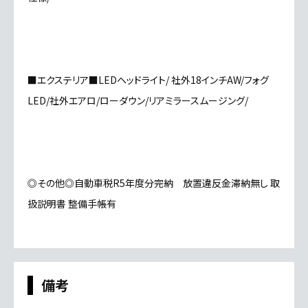
■エクステリア■LEDヘッドライト/ 社外18インチAW/フォグ
LED/社外エアロ/ローダウン/リアミラースムージング/
◎その他◎自動車税R5年度分完納 放置違反金滞納無し 取
扱説明書 整備手帳有
備考