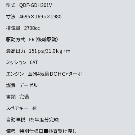
型式
QDF-GDH201V
寸法
4695×1695×1980
排気量
2798cc
駆動方式
FR（後輪駆動）
最高出力
151ｐｓ/31.0ｋｇ・ｍ
ミッション
6AT
エンジン
直列4気筒ＤＯＨＣ+ターボ
燃費
デーゼル
書類
完備
スペアキー
有
自動車税
R5年度分完納
備考
特別仕様車■検査受け渡し