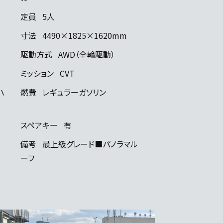
定員
5人
寸法
4490×1825×1620mm
駆動方式
AWD（全輪駆動）
ミッション
CVT
ハ
燃費
レギュラーガソリン
スペアキー
有
備考
最上級グレード■パノラマル
ーフ