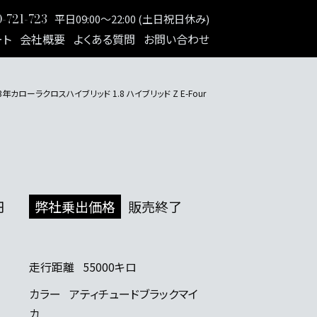
-721-723
平日09:00～22:00 (土日祝日休み)
ート
会社概要
よくある質問
お問い合わせ
3年カローラクロスハイブリッド 1.8 ハイブリッド Z E-Four
円
弊社乗出価格
販売終了
走行距離
55000キロ
カラー
アティチュードブラックマイ
カ