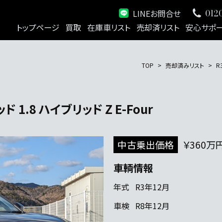
LINEお問合せ
0120
トップページ
買取
在庫車リスト
売却済リスト
安心サポ
TOP
売却済みリスト
R
.8 ハイブリッド Z E-Four
中古乗出価格
￥360万
車輌情報
年式
R3年12月
車検
R8年12月