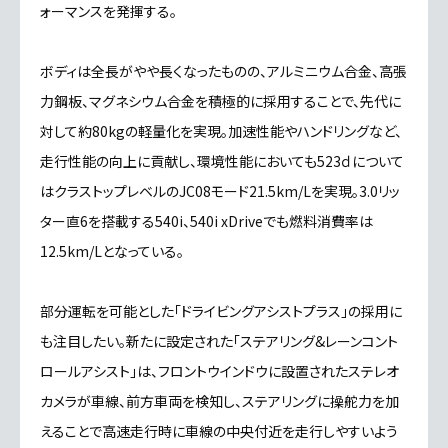
ォーマンスを発揮する。
ボディは全長がやや長くなったものの、アルミニウム合金、高張
力鋼板、マグネシウム合金を積極的に採用することで、先代に
対して約80kgの軽量化を実現。加速性能やハンドリングなど、
走行性能の向上に貢献し、環境性能においても523ｄについて
はクラストップレベルのJC08モード21.5km/Lを実現。3.0リッ
ター直6を搭載する540i、540i xDriveでも燃料消費率は
12.5km/Lとなっている。
部分運転を可能とした「ドライビングアシストプラス」の採用に
も注目したい。新たに設定された「ステアリング&レーンコント
ロールアシスト」は、フロントウインドウに設置されたステレオ
カメラが車線、前方車両を検知し、ステアリングに操舵力を加
えることで高速走行時に車線の中央付近を走行しやすいよう