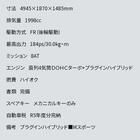
寸法
4945×1870×1485mm
排気量
1998cc
駆動方式
FR（後輪駆動）
最高出力
184ps/30.0kg・ｍ
ミッション
8AT
エンジン
直列4気筒ＤＯＨＣターボ+プラグインハイブリッド
燃費
ハイオク
書類
完備
スペアキー
メカニカルキーのみ
自動車税
R5年度分完納
備考
プラグインハイブリッド■Mスポーツ