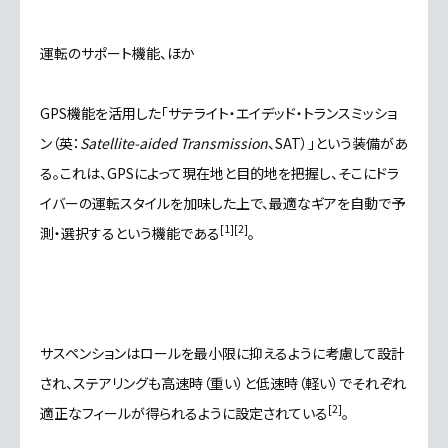
運転のサポート機能、ほか
GPS機能
を活用した「サテライト・エイデッド・トランスミッショ
ン（英：
Satellite-aided Transmission
、SAT）」という装備があ
る。これは、GPSによって現在地と目的地を把握し、そこにドラ
イバーの運転スタイルを加味した上で、最適なギアを自動で予
[
1
]
[
2
]
測・選択するという機能である
。
サスペンション
はロールを最小限に抑えるように考慮して設計
され、
ステアリング
も高速時（重い）と低速時（軽い）でそれぞれ
[
2
]
適正なフィールが得られるように設定されている
。