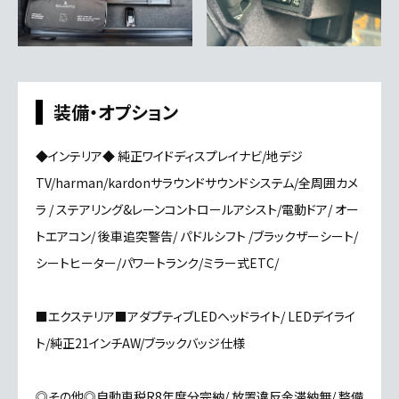
装備・オプション
◆インテリア◆ 純正ワイドディスプレイナビ/地デジ
TV/harman/kardonサラウンドサウンドシステム/全周囲カメ
ラ / ステアリング&レーンコントロールアシスト/電動ドア/ オー
トエアコン/ 後車追突警告/ パドルシフト /ブラックザーシート/
シートヒーター/パワートランク/ミラー式ETC/
■エクステリア■アダプティブLEDヘッドライト/ LEDデイライ
ト/純正21インチAW/ブラックバッジ仕様
◎その他◎自動車税R8年度分完納/ 放置違反金滞納無/ 整備