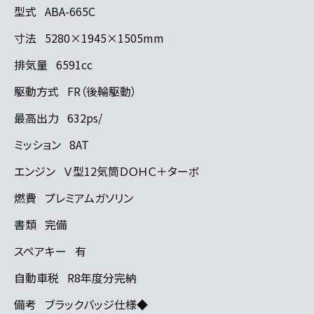
型式
ABA-665C
寸法
5280×1945×1505mm
排気量
6591cc
駆動方式
FR（後輪駆動）
最高出力
632ps/
ミッション
8AT
エンジン
Ｖ型12気筒ＤＯＨＣ＋ターボ
燃費
プレミアムガソリン
書類
完備
スペアキー
有
自動車税
R8年度分完納
備考
ブラックバッジ仕様◆