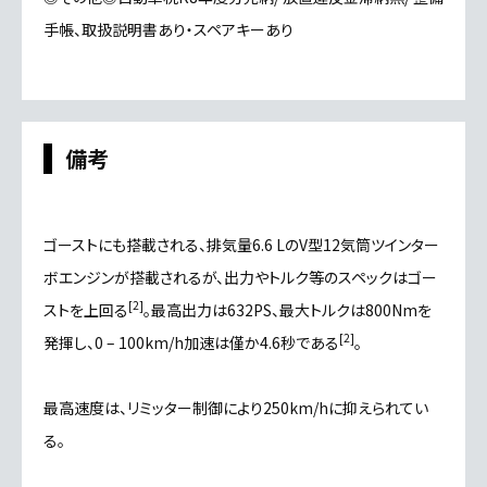
手帳、取扱説明書あり・スペアキーあり
備考
ゴーストにも搭載される、排気量6.6 Lの
V型12気筒
ツインター
ボ
エンジンが搭載されるが、出力やトルク等のスペックはゴー
[
2
]
ストを上回る
。最高出力は632
PS
、最大トルクは800
Nm
を
[
2
]
発揮し、0 – 100km/h加速は僅か4.6秒である
。
最高速度は、
リミッター
制御により250km/hに抑えられてい
る。