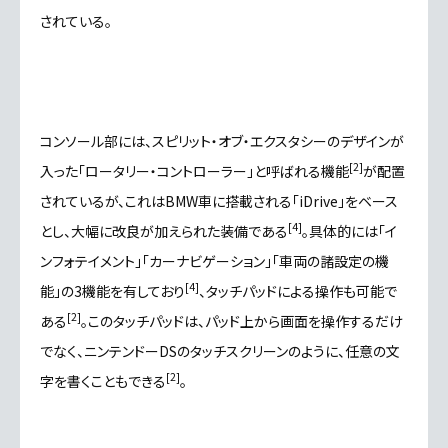
されている。
コンソール部
には、スピリット・オブ・エクスタシーのデザインが
[
2
]
入った「ロータリー・コントローラー」と呼ばれる機能
が配置
されているが、これはBMW車に搭載される「iDrive」をベース
[
4
]
とし、大幅に改良が加えられた装備である
。具体的には「イ
ンフォテイメント」「
カーナビゲーション
」「車両の諸設定の機
[
4
]
能」の3機能を有しており
、
タッチパッド
による操作も可能で
[
2
]
ある
。このタッチパッドは、パッド上から画面を操作するだけ
でなく、
ニンテンドーDS
のタッチスクリーンのように、任意の文
[
2
]
字を書くこともできる
。