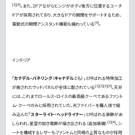
[
3
]
[
4
]
。また、2ドアながら
ヒンジ
がボディ後方に位置する
コーチ
ドア
が採用されており、大きなドアの開閉をサポートするため、
[
4
]
電動式の開閉アシスタント機能も備わっている
。
インテリア
「
カナデル・パネリング
（
キャナデル
とも）」と呼ばれる特殊加工
[
1
]
[
2
]
[
3
]
[
4
]
が施されたウッドパネルが全体に配されている
。天井
には、これまでロールス・ロイスの最高級クーペである
ファント
ム
・クーペのみに採用されていた、
光ファイバー
を職人技で組
み込んだ「
スターライト・ヘッドライナー
」と呼ばれる装飾があ
[
3
]
[
4
]
しらわれ、星空の如き電飾が描き出される（追加装備）
。シ
ートを構成する
レザー
もファントムと同様の上質なものが採用