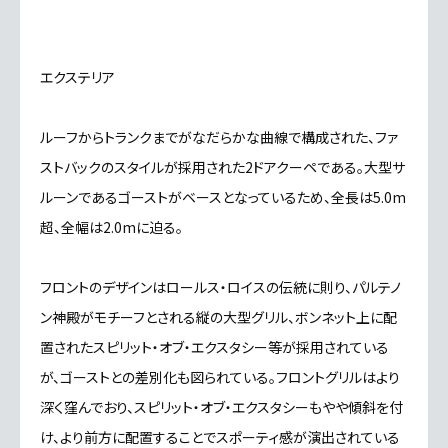
エクステリア
ルーフから
トランク
までがなだらかな曲線で構成された、
ファ
ストバック
のスタイルが採用された2ドアクーペである。大型
サ
ルーン
であるゴーストがベースとなっているため、全長は5.0m
超、全幅は2.0mに迫る。
フロントのデザインはロールス・ロイスの伝統に則り、
パルテノ
ン神殿
がモチーフとされる縦の大型グリル、
ボンネット
上に配
置された
スピリット・オブ・エクスタシー
等が採用されている
が、ゴーストとの差別化も図られている。フロントグリルはより
深く窪んでおり、スピリット・オブ・エクスタシーもやや傾斜を付
け、より前方に配置することでスポーティ感が演出されている