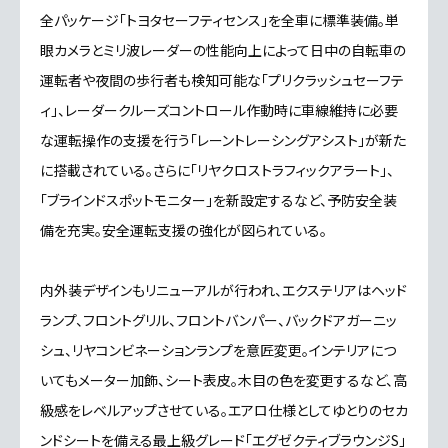
全パッケージ「トヨタセーフティセンス」を全車に標準装備。単
眼カメラとミリ波レーダーの性能向上によって日中の自転車の
運転者や夜間の歩行者も検知可能な「プリクラッシュセーフテ
ィ」、レーダークルーズコントロール作動時に車線維持に必要
な運転操作の支援を行う「レーントレーシングアシスト」が新た
に搭載されている。さらに「リヤクロストラフィックアラート」、
「ブラインドスポットモニター」を新設定するなど、予防安全装
備を充実。安全運転支援の強化が図られている。
内外装デザインもリニューアルが行われ、エクステリアはヘッド
ランプ、フロントグリル、フロントバンパー、バックドアガーニッ
シュ、リヤコンビネーションランプを意匠変更。インテリアにつ
いてもメーター加飾、シート表皮。木目の色を変更するなど、高
級感をレベルアップさせている。エアロ仕様としてゆとりのセカ
ンドシートを備える最上級グレード「エグゼクティブラウンジS」