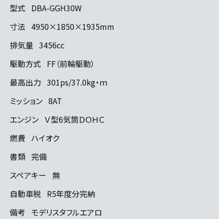
型式
DBA-GGH30W
寸法
4950×1850×1935mm
排気量
3456cc
駆動方式
FF（前輪駆動）
最高出力
301ps/37.0kg・ｍ
ミッション
8AT
エンジン
Ｖ型6気筒ＤＯＨＣ
燃費
ハイオク
書類
完備
スペアキー
無
自動車税
R5年度分完納
備考
モデリスタフルエアロ