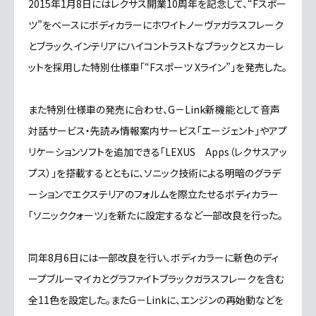
2015年1月8日にはレクサス開業10周年を記念して、“Fスポー
ツ”をベースにボディカラーにホワイトノーヴァガラスフレーク
とブラック、インテリアにハイコントラストなブラックとスカーレ
ットを採用した特別仕様車「“Fスポーツ Xライン”」を発売した。
また特別仕様車の発売に合わせ、G－Link新機能として音声
対話サービス・先読み情報案内サービス「エージェント」やアプ
リケーションソフトを追加できる「LEXUS Apps（レクサスアッ
プス）」を搭載するとともに、ソニック技術による明暗のグラデ
ーションでエクステリアのフォルムを際立たせるボディカラー
「ソニッククォーツ」を新たに設定するなど一部改良を行った。
同年8月6日には一部改良を行い、ボディカラーに新色のディ
ープブルーマイカとグラファイトブラックガラスフレークを含む
全11色を設定した。またG－Linkに、エンジンの再始動などを