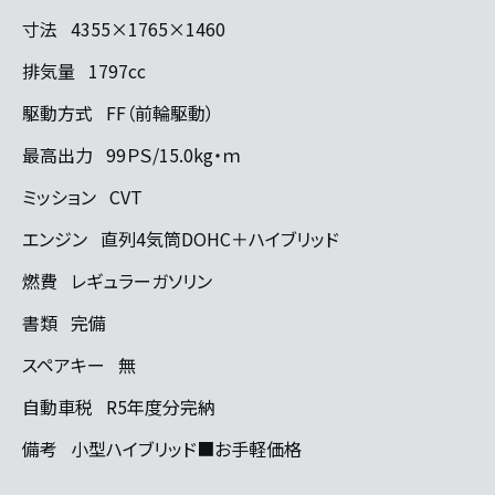
寸法
4355×1765×1460
排気量
1797cc
駆動方式
FF（前輪駆動）
最高出力
99ＰＳ/15.0kg・ｍ
ミッション
CVT
エンジン
直列4気筒DOHC＋ハイブリッド
燃費
レギュラーガソリン
書類
完備
スペアキー
無
自動車税
R5年度分完納
備考
小型ハイブリッド■お手軽価格