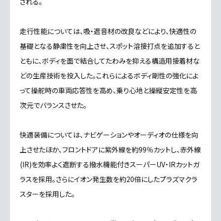
される。
走行性能については、吸・遮音材の改良などにより、快適性の
基礎となる静粛性を向上させ、スポット溶接打点を追加すると
ともに、ボディを面で結合してたわみを抑える構造用接着材な
どの生産技術を投入した。これらによるボディ剛性の強化によ
って操舵時の車両応答性を高め、乗り心地と操縦安定性を高
次元でバランスさせた。
快適装備については、ナビゲーションやオーディオの仕様を向
上させたほか、フロントドアに紫外線を約99％カットし、赤外線
(IR)を効率よく遮断する撥水機能付きスーパーUV・IRカットガ
ラスを採用。さらにイオン発生数を約20倍にしたプラズマクラ
スターを採用した。