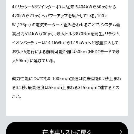
4.0リッターV8ツインターボは、従来の404ｋW（550ps）から
420kW（571ps）へパワーアップを果たしている。100ｋ
W（136ps）の電気モーターと組み合わせることで、システム最
高出力514ｋW（700ps）、最大トルク870Nmを発生。リチウム
イオンバッテリーは14.1kWhから17.9kWhへと容量拡大して
おり、EV走行による航続可能距離は50km（NEDCモードで最
大59km）に延びている。
動力性能についても0-100km/h加速は従来型を0.2秒上まわ
る3.2秒、最高速度は5km/h上まわる315km/hに達するとの
こと。
在庫車リストに戻る