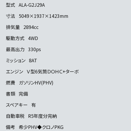
型式
ALA-G2J29A
寸法
5049×1937×1423mm
排気量
2894cc
駆動方式
4WD
最高出力
330ps
ミッション
8AT
エンジン
Ｖ型6気筒ＤＯＨＣ+ターボ
燃費
ガソリンHV(PHV)
書類
完備
スペアキー
有
自動車税
R5年度分完納
備考
希少PHV◆クロノPKG