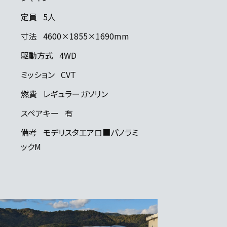
定員
5人
寸法
4600×1855×1690mm
駆動方式
4WD
ミッション
CVT
燃費
レギュラーガソリン
スペアキー
有
備考
モデリスタエアロ■パノラミ
ックM