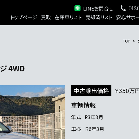
LINEお問合せ
0120
トップページ
買取
在庫車リスト
売却済リスト
安心サポ
TOP
ジ 4WD
中古乗出価格
￥350万
車輌情報
年式
R3年3月
車検
Ｒ6年3月