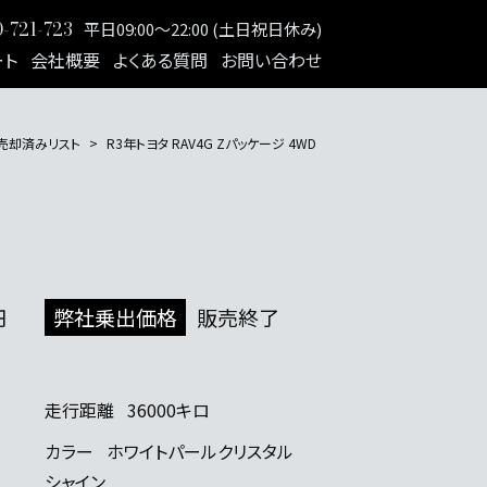
-721-723
平日09:00～22:00 (土日祝日休み)
ート
会社概要
よくある質問
お問い合わせ
売却済みリスト
R3年トヨタ RAV4G Zパッケージ 4WD
円
弊社乗出価格
販売終了
走行距離
36000キロ
カラー
ホワイトパールクリスタル
シャイン